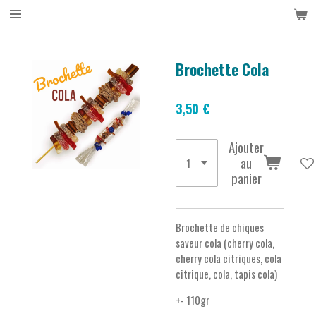
Passer
au
contenu
principal
Brochette Cola
3,50 €
Ajouter
au
panier
Brochette de chiques
saveur cola (cherry cola,
cherry cola citriques, cola
citrique, cola, tapis cola)
+- 110gr