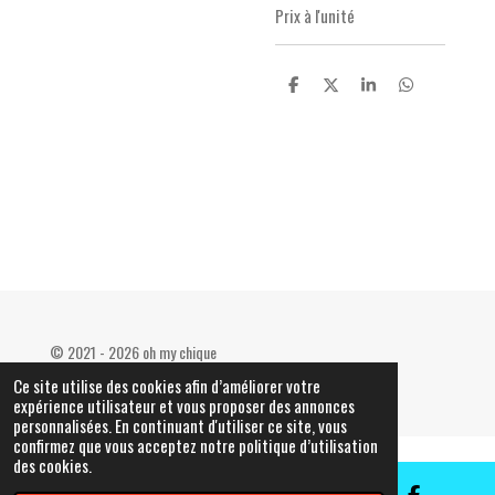
Prix à l'unité
P
P
P
P
a
a
a
a
r
r
r
r
t
t
t
t
a
a
a
a
g
g
g
g
e
e
e
e
r
r
r
r
© 2021 - 2026 oh my chique
Propulsé par
Webador
Ce site utilise des cookies afin d’améliorer votre
expérience utilisateur et vous proposer des annonces
personnalisées. En continuant d'utiliser ce site, vous
confirmez que vous acceptez notre politique d’utilisation
des cookies.