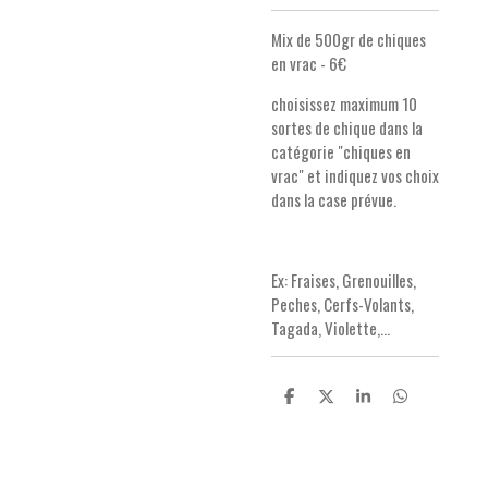
Mix de 500gr de chiques
en vrac - 6€
choisissez maximum 10
sortes de chique dans la
catégorie "chiques en
vrac" et indiquez vos choix
dans la case prévue.
Ex: Fraises, Grenouilles,
Peches, Cerfs-Volants,
Tagada, Violette,...
P
P
P
P
a
a
a
a
r
r
r
r
t
t
t
t
a
a
a
a
g
g
g
g