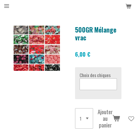
Passer
au
contenu
principal
500GR Mélange
vrac
6,00 €
Choix des chiques
Ajouter
au
panier