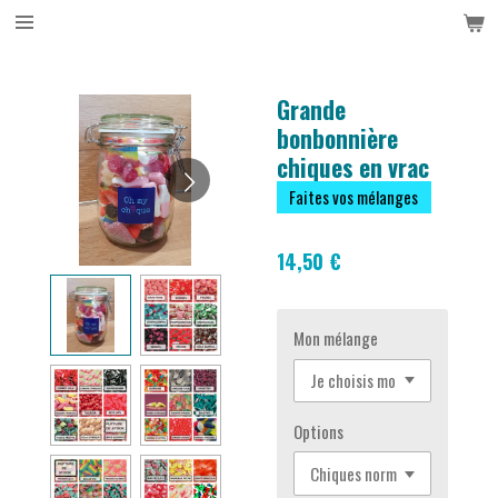
Passer
au
contenu
principal
Grande
bonbonnière
chiques en vrac
Faites vos mélanges
14,50 €
Mon mélange
Options