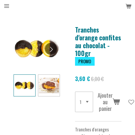
Passer
au
contenu
principal
Tranches
d'orange confites
au chocolat -
100gr
PROMO
3,60 €
6,00 €
Ajouter
au
panier
Tranches d'oranges