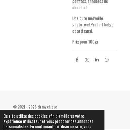
confites, enrobées de
chocolat.
Une pure merveille
gustative! Produit belge
et artisanal.
Prix pour 100gr
P
P
P
P
a
a
a
a
r
r
r
r
t
t
t
t
a
a
a
a
g
g
g
g
e
e
e
e
r
r
r
r
© 2021 - 2026 oh my chique
Propulsé par
Webador
Ce site utilise des cookies afin d’améliorer votre
expérience utilisateur et vous proposer des annonces
personnalisées. En continuant d'utiliser ce site, vous