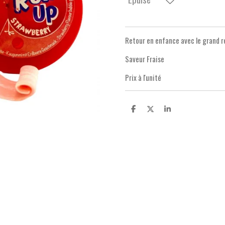
Retour en enfance avec le grand re
Saveur Fraise
Prix à l'unité
P
P
P
a
a
a
r
r
r
t
t
t
a
a
a
g
g
g
e
e
e
r
r
r