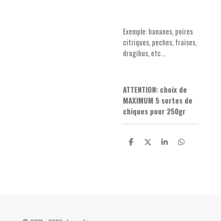
Exemple: bananes, poires
citriques, peches, fraises,
dragibus, etc...
ATTENTION: choix de
MAXIMUM 5 sortes de
chiques pour 250gr
P
P
P
P
a
a
a
a
r
r
r
r
t
t
t
t
a
a
a
a
g
g
g
g
e
e
e
e
r
r
r
r