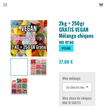
Passer
au
contenu
principal
2kg + 250gr
GRATIS VEGAN
Mélange chiques
en vrac
VEGAN
27,00 €
Mon mélange
Mon choix de chiques
MAX 18 SORTES