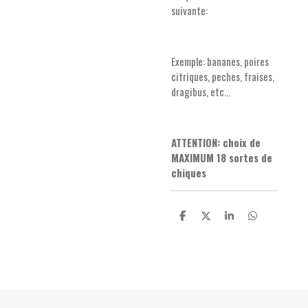
suivante:
Exemple: bananes, poires
citriques, peches, fraises,
dragibus, etc...
ATTENTION: choix de
MAXIMUM 18 sortes de
chiques
P
P
P
P
a
a
a
a
r
r
r
r
t
t
t
t
a
a
a
a
g
g
g
g
e
e
e
e
r
r
r
r